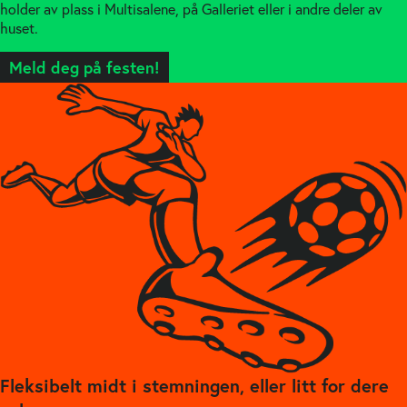
holder av plass i Multisalene, på Galleriet eller i andre deler av
huset.
Meld deg på festen!
Fleksibelt midt i stemningen, eller litt for dere