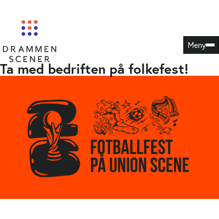
Hopp
Drammens Teater
Union Scene
til
innhold
Meny
Ta med bedriften på folkefest!