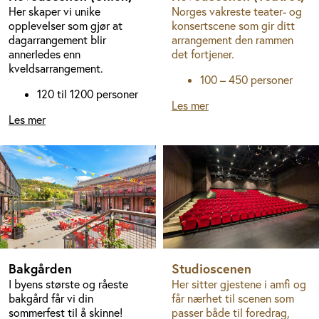
Her skaper vi unike
Norges vakreste teater- og
opplevelser som gjør at
konsertscene som gir ditt
dagarrangement blir
arrangement den rammen
annerledes enn
det fortjener.
kveldsarrangement.
100 – 450 personer
120 til 1200 personer
Les mer
Les mer
Bakgården
Studioscenen
I byens største og råeste
Her sitter gjestene i amfi og
bakgård får vi din
får nærhet til scenen som
sommerfest til å skinne!
passer både til foredrag,