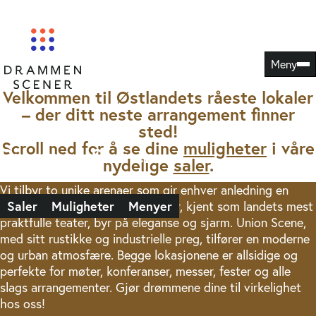
Hopp
Drammens Teater
Union Scene
til
innhold
Meny
Velkommen til Østlandets råeste lokaler
– der ditt neste arrangement finner
sted!
Scroll ned for å se dine
muligheter
i våre
Drammen Scener
nydelige
saler
.
Vi tilbyr to unike arenaer som gir enhver anledning en
Saler
Muligheter
Menyer
spesiell ramme. Drammens Teater, kjent som landets mest
praktfulle teater, byr på eleganse og sjarm. Union Scene,
med sitt rustikke og industrielle preg, tilfører en moderne
og urban atmosfære. Begge lokasjonene er allsidige og
perfekte for møter, konferanser, messer, fester og alle
slags arrangementer. Gjør drømmene dine til virkelighet
hos oss!