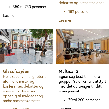
debatter og presentasjoner.
350 til 750 personer
182 personer
Les mer
Les mer
Glassfoajéen
Multisal 2
Her skaper vi muligheter til
Egner seg best til mindre
uformelle møter og
grupper. Salen er fullt utstyrt
konferanser, debatter og
med det du trenger til ditt
sosiale mottagelser.
arrangement.
Ypperlig til middager og
70 til 200 personer.
andre sammenkomster.
Les mer