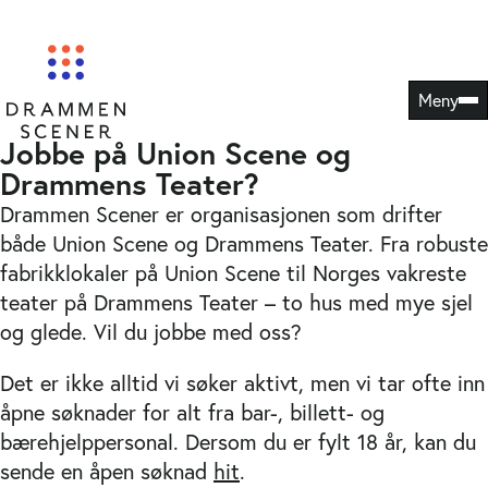
Hopp
Drammens Teater
Union Scene
til
innhold
Meny
Jobbe på Union Scene og
Drammens Teater?
Drammen Scener er organisasjonen som drifter
både Union Scene og Drammens Teater. Fra robuste
fabrikklokaler på Union Scene til Norges vakreste
teater på Drammens Teater – to hus med mye sjel
og glede. Vil du jobbe med oss?
Det er ikke alltid vi søker aktivt, men vi tar ofte inn
åpne søknader for alt fra bar-, billett- og
bærehjelppersonal. Dersom du er fylt 18 år, kan du
sende en åpen søknad
hit
.