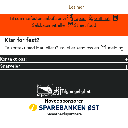
Les mer
tapas
outdoor_grill
menu_book_2
Til sommerfesten anbefaler vi
Tapas
,
Grillmat
,
lunch_dining
Selskapsmat
eller
Street food
Klar for fest?
mail
Ta kontakt med
Mari
eller
Guro
, eller send oss en
melding
Kontakt oss:
Snarveier
Tilgjengelighet
Hovedsponsorer
Samarbeidspartnere