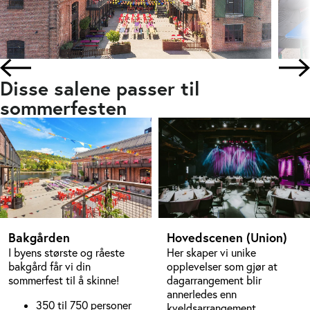
Disse salene passer til
sommerfesten
Bakgården
Hovedscenen (Union)
I byens største og råeste
Her skaper vi unike
bakgård får vi din
opplevelser som gjør at
sommerfest til å skinne!
dagarrangement blir
annerledes enn
350 til 750 personer
kveldsarrangement.